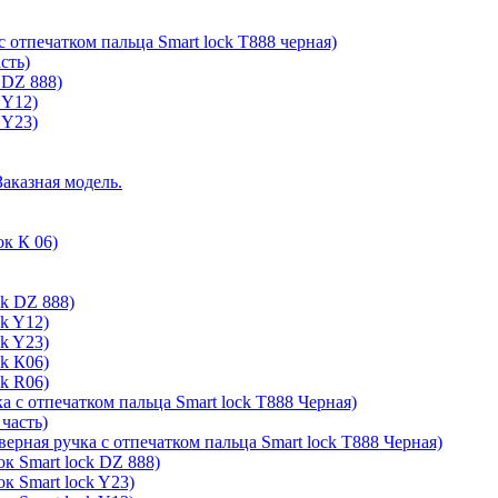
с отпечатком пальца Smart lock T888 черная)
сть)
 DZ 888)
 Y12)
 Y23)
Заказная модель.
ок К 06)
ck DZ 888)
ck Y12)
ck Y23)
ck К06)
ck R06)
а с отпечатком пальца Smart lock T888 Черная)
 часть)
верная ручка с отпечатком пальца Smart lock T888 Черная)
к Smart lock DZ 888)
к Smart lock Y23)