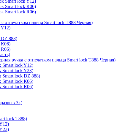
к Smart lock Y12)
к Smart lock К06)
к Smart lock R06)
 с отпечатком пальца Smart lock T888 Черная)
 Y12)
 DZ 888)
 К06)
 R06)
асть)
ерная ручка с отпечатком пальца Smart lock T888 Черная)
 Smart lock Y12)
 Smart lock Y23)
 Smart lock DZ 888)
 Smart lock К06)
 Smart lock R06)
оразрыв 3к)
rt lock T888)
 Y12)
 Y23)