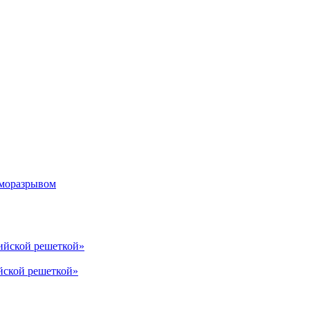
рморазрывом
лийской решеткой»
йской решеткой»