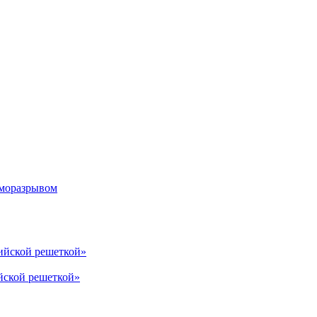
рморазрывом
лийской решеткой»
йской решеткой»