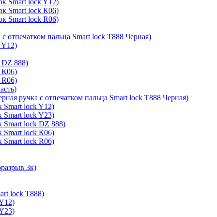
к Smart lock Y12)
к Smart lock К06)
к Smart lock R06)
 с отпечатком пальца Smart lock T888 Черная)
 Y12)
 DZ 888)
 К06)
 R06)
асть)
ерная ручка с отпечатком пальца Smart lock T888 Черная)
 Smart lock Y12)
 Smart lock Y23)
 Smart lock DZ 888)
 Smart lock К06)
 Smart lock R06)
оразрыв 3к)
rt lock T888)
 Y12)
 Y23)