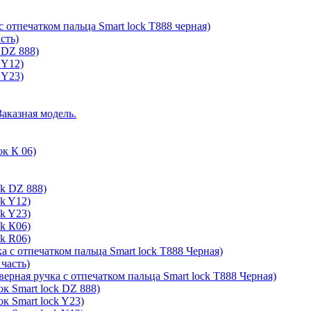
с отпечатком пальца Smart lock T888 черная)
сть)
 DZ 888)
 Y12)
 Y23)
Заказная модель.
ок К 06)
ck DZ 888)
ck Y12)
ck Y23)
ck К06)
ck R06)
а с отпечатком пальца Smart lock T888 Черная)
 часть)
верная ручка с отпечатком пальца Smart lock T888 Черная)
к Smart lock DZ 888)
к Smart lock Y23)