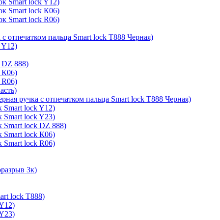
к Smart lock Y12)
к Smart lock К06)
к Smart lock R06)
 с отпечатком пальца Smart lock T888 Черная)
 Y12)
 DZ 888)
 К06)
 R06)
асть)
ерная ручка с отпечатком пальца Smart lock T888 Черная)
 Smart lock Y12)
 Smart lock Y23)
 Smart lock DZ 888)
 Smart lock К06)
 Smart lock R06)
оразрыв 3к)
rt lock T888)
 Y12)
 Y23)