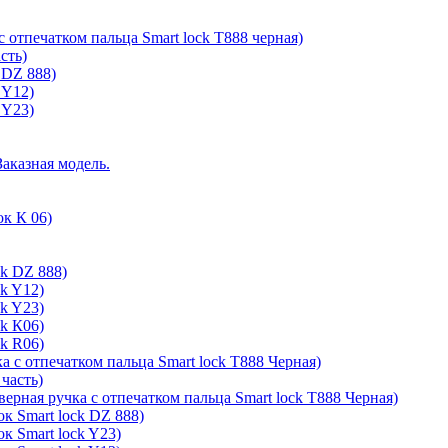
с отпечатком пальца Smart lock T888 черная)
сть)
 DZ 888)
 Y12)
 Y23)
Заказная модель.
ок К 06)
ck DZ 888)
ck Y12)
ck Y23)
ck К06)
ck R06)
а с отпечатком пальца Smart lock T888 Черная)
 часть)
верная ручка с отпечатком пальца Smart lock T888 Черная)
к Smart lock DZ 888)
к Smart lock Y23)