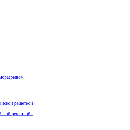
рморазрывом
лийской решеткой»
йской решеткой»