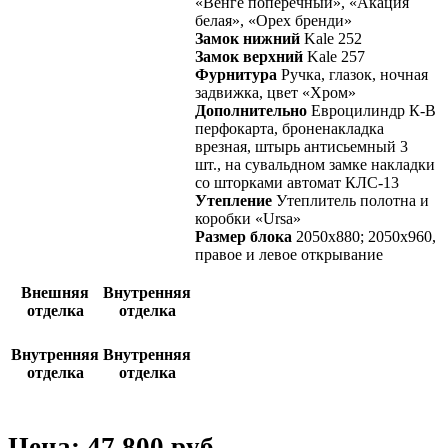
«Венге поперечный», «Акация
белая», «Орех бренди»
Замок нижний
Kale 252
Замок верхний
Kale 257
Фурнитура
Ручка, глазок, ночная
задвижка, цвет «Хром»
Дополнительно
Евроцилиндр К-В
перфокарта, броненакладка
врезная, штырь антисьемный 3
шт., на сувальдном замке накладки
со шторками автомат КЛС-13
Утепление
Утеплитель полотна и
коробки «Ursa»
Размер блока
2050х880; 2050х960,
правое и левое открывание
Внешняя
Внутренняя
отделка
отделка
Внутренняя
Внутренняя
отделка
отделка
Цена: 47 800 руб.