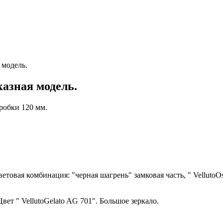
 модель.
казная модель.
робки 120 мм.
товая комбинация: "черная шагрень" замковая часть, " Velluto
т " VellutoGelato AG 701". Большое зеркало.