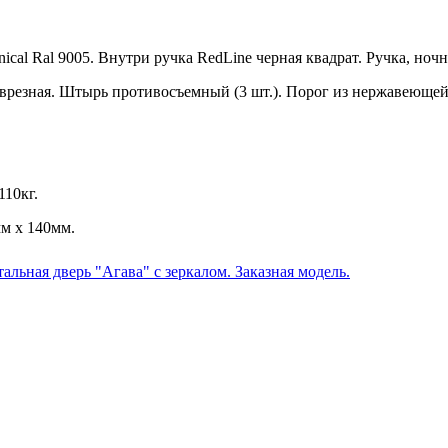
nical Ral 9005. Внутри ручка RedLine черная квадрат. Ручка, ноч
резная. Штырь противосъемный (3 шт.). Порог из нержавеющей 
110кг.
м х 140мм.