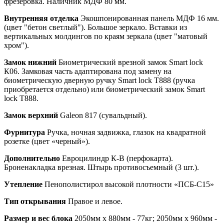
фрезеровка. Наличник МДФ 80 мм.
Внутренняя отделка
Экошпонированная панель МДФ 16 мм.
(цвет "бетон светлый"). Большое зеркало. Вставки из
вертикальных молдингов по краям зеркала (цвет "матовый
хром").
Замок нижний
Биометрический врезной замок Smart lock
К06. Замковая часть адаптирована под замену на
биометрическую дверную ручку Smart lock T888 (ручка
приобретается отдельно) или биометрический замок Smart
lock T888.
Замок верхний
Galeon 817 (сувальдный).
Фурнитура
Ручка, ночная задвижка, глазок на квадратной
розетке (цвет «черный»).
Дополнительно
Евроцилиндр К-В (перфокарта).
Броненакладка врезная. Штырь противосъемный (3 шт.).
Утепление
Пенополистирол высокой плотности «ПСБ-С15»
Тип открывания
Правое и левое.
Размер и вес блока
2050мм х 880мм - 77кг; 2050мм х 960мм -