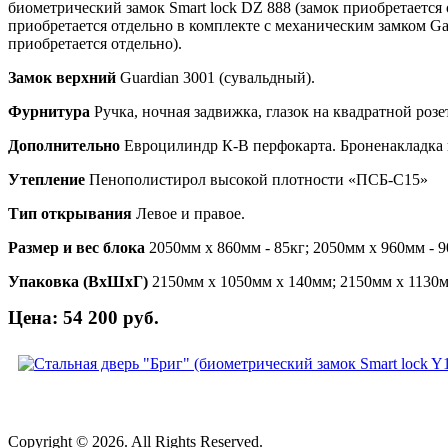
биометрический замок Smart lock DZ 888 (замок приобретается
приобретается отдельно в комплекте с механическим замком G
приобретается отдельно).
Замок верхний
Guardian 3001 (сувальдный).
Фурнитура
Ручка, ночная задвижка, глазок на квадратной роз
Дополнительно
Евроцилиндр К-В перфокарта. Броненакладка 
Утепление
Пенополистирол высокой плотности «ПСБ-С15»
Тип открывания
Левое и правое.
Размер и вес блока
2050мм х 860мм - 85кг; 2050мм х 960мм - 
Упаковка (ВхШхГ)
2150мм х 1050мм х 140мм; 2150мм х 1130
Цена: 54 200 руб.
Copyright © 2026. All Rights Reserved.