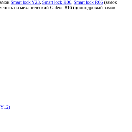
замок
Smart lock Y23
,
Smart lock К06
,
Smart lock R06
(замок
аменить на механический Galeon 816 (цилиндровый замок