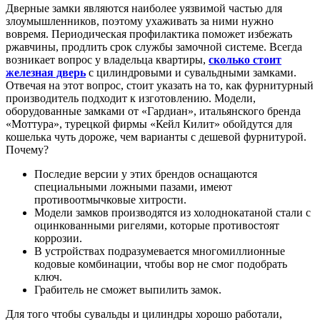
Дверные замки являются наиболее уязвимой частью для
злоумышленников, поэтому ухаживать за ними нужно
вовремя. Периодическая профилактика поможет избежать
ржавчины, продлить срок службы замочной системе. Всегда
возникает вопрос у владельца квартиры,
сколько стоит
железная дверь
с цилиндровыми и сувальдными замками.
Отвечая на этот вопрос, стоит указать на то, как фурнитурный
производитель подходит к изготовлению. Модели,
оборудованные замками от «Гардиан», итальянского бренда
«Моттура», турецкой фирмы «Кейл Килит» обойдутся для
кошелька чуть дороже, чем варианты с дешевой фурнитурой.
Почему?
Последие версии у этих брендов оснащаются
специальными ложными пазами, имеют
противоотмычковые хитрости.
Модели замков производятся из холоднокатаной стали с
оцинкованными ригелями, которые противостоят
коррозии.
В устройствах подразумевается многомиллионные
кодовые комбинации, чтобы вор не смог подобрать
ключ.
Грабитель не сможет выпилить замок.
Для того чтобы сувальды и цилиндры хорошо работали,