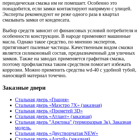
периодическая смазка им не помешает. Особенно это
понадобится, если замки контактируют напрямую с улицей.
Эксперты рекомендуют не реже одного раза в квартал
смазывать замки от конденсата.
Выбор средств зависит от финансовых условий потребителя и
особенности конструкции. В народе применяют машинные
масла. Однако такое средство, по мнению экспертов,
притягивает пылевые частицы. Качественным видом смазки
является силиконовый состав, предназначенный для уличных
замков. Также на заводах применяется графитная смазка,
поэтому профилактика таким средством помогает избежать
коррозии. Можно применить средства wd-40 с удобной тубой,
наносящей материал точечно.
Заказные двери
Стальная дверь «Грация»
Стальная дверь «Маэстро 7Х» (заказная)
Стальная дверь «Прометей 3D»
Стальная дверь «Атлант» (заказная)
Стальная дверь "Арктика" (терморазрыв 3к). Заказная
модель.
Стальная дверь «Двустворчатая NEW»
Стальная дверь «Антей» (заказная)