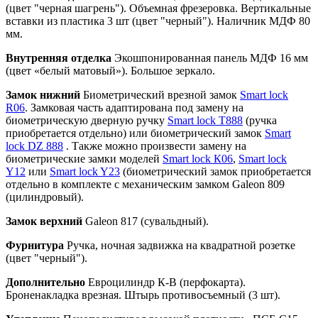
(цвет "черная шагрень"). Объемная фрезеровка. Вертикальные
вставки из пластика 3 шт (цвет "черный"). Наличник МДФ 80
мм.
Внутренняя отделка
Экошпонированная панель МДФ 16 мм
(цвет «белый матовый»). Большое зеркало.
Замок нижний
Биометрический врезной замок
Smart lock
R06
. Замковая часть адаптирована под замену на
биометрическую дверную ручку
Smart lock T888
(ручка
приобретается отдельно) или биометрический замок
Smart
lock DZ 888
. Также можно произвести замену на
биометрические замки моделей
Smart lock К06
,
Smart lock
Y12
или
Smart lock Y23
(биометрический замок приобретается
отдельно в комплекте с механическим замком Galeon 809
(цилиндровый).
Замок верхний
Galeon 817 (сувальдный).
Фурнитура
Ручка, ночная задвижка на квадратной розетке
(цвет "черный").
Дополнительно
Евроцилиндр К-В (перфокарта).
Броненакладка врезная. Штырь противосъемный (3 шт).