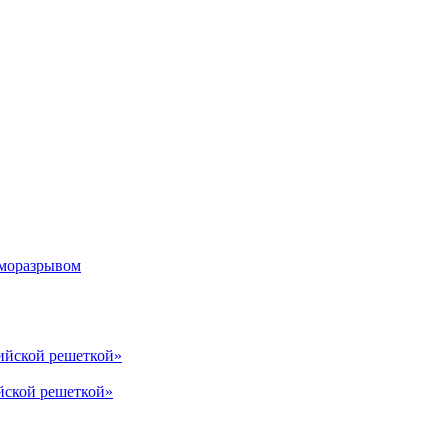
рморазрывом
лийской решеткой»
йской решеткой»