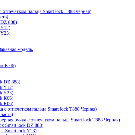
с отпечатком пальца Smart lock T888 черная)
сть)
 DZ 888)
 Y12)
 Y23)
Заказная модель.
ок К 06)
ck DZ 888)
ck Y12)
ck Y23)
ck К06)
ck R06)
а с отпечатком пальца Smart lock T888 Черная)
 часть)
верная ручка с отпечатком пальца Smart lock T888 Черная)
к Smart lock DZ 888)
к Smart lock Y23)