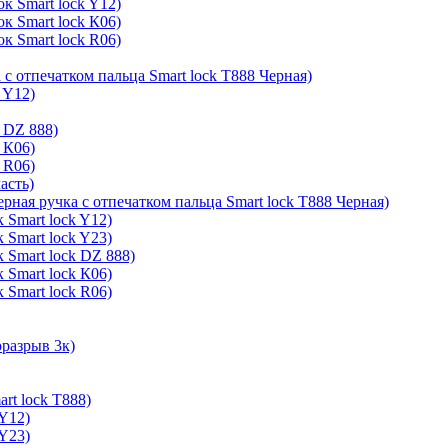
к Smart lock Y12)
к Smart lock К06)
к Smart lock R06)
 с отпечатком пальца Smart lock T888 Черная)
 Y12)
 DZ 888)
 К06)
 R06)
асть)
ерная ручка с отпечатком пальца Smart lock T888 Черная)
 Smart lock Y12)
 Smart lock Y23)
 Smart lock DZ 888)
 Smart lock К06)
 Smart lock R06)
оразрыв 3к)
rt lock T888)
 Y12)
 Y23)