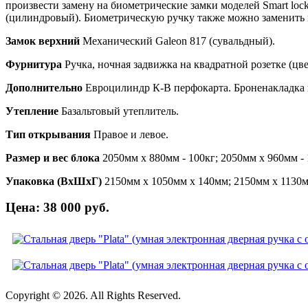
произвести замену на биометрические замки моделей Smart loc
(цилиндровый). Биометрическую ручку также можно заменить н
Замок верхний
Механический Galeon 817 (сувальдный).
Фурнитура
Ручка, ночная задвижка на квадратной розетке 
Дополнительно
Евроцилиндр К-В перфокарта. Броненакладка в
Утепление
Базальтовый утеплитель.
Тип открывания
Правое и левое.
Размер и вес блока
2050мм х 880мм - 100кг; 2050мм х 960мм - 
Упаковка (ВхШхГ)
2150мм х 1050мм х 140мм; 2150мм х 1130м
Цена: 38 000 руб.
Copyright © 2026. All Rights Reserved.