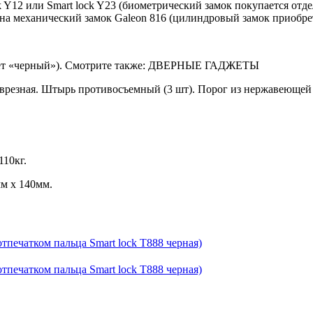
k Y12 или Smart lock Y23 (биометрический замок покупается отд
а механический замок Galeon 816 (цилиндровый замок приобрет
(цвет «черный»). Смотрите также: ДВЕРНЫЕ ГАДЖЕТЫ
резная. Штырь противосъемный (3 шт). Порог из нержавеющей с
110кг.
м х 140мм.