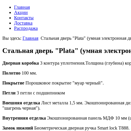
Главная
Акции
Контакты
Доставка
Распродажа
Вы здесь:
Главная
Стальная дверь "Plata" (умная электронная д
Стальная дверь "Plata" (умная электро
Дверная коробка
3 контура уплотнения.Толщина (глубина) кор
Полотно
100 мм.
Покрытие
Порошковое покрытие "муар черный".
Петли
3 петли с подшипником
Внешняя отделка
Лист металла 1,5 мм. Экошпонированная диз
"шагрень черная").
Внутренняя отделка
Экошпонированная панель МДФ 10 мм (цв
Замок нижний
Биометрическая дверная ручка Smart lock T888.