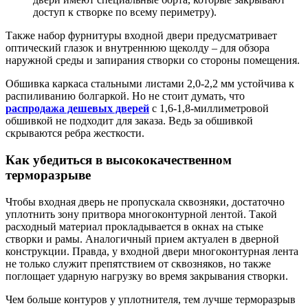
доступ к створке по всему периметру).
Также набор фурнитуры входной двери предусматривает
оптический глазок и внутреннюю щеколду – для обзора
наружной среды и запирания створки со стороны помещения.
Обшивка каркаса стальными листами 2,0-2,2 мм устойчива к
распиливанию болгаркой. Но не стоит думать, что
распродажа дешевых дверей
с 1,6-1,8-миллиметровой
обшивкой не подходит для заказа. Ведь за обшивкой
скрываются ребра жесткости.
Как убедиться в высококачественном
терморазрыве
Чтобы входная дверь не пропускала сквозняки, достаточно
уплотнить зону притвора многоконтурной лентой. Такой
расходный материал прокладывается в окнах на стыке
створки и рамы. Аналогичный прием актуален в дверной
конструкции. Правда, у входной двери многоконтурная лента
не только служит препятствием от сквозняков, но также
поглощает ударную нагрузку во время закрывания створки.
Чем больше контуров у уплотнителя, тем лучше терморазрыв