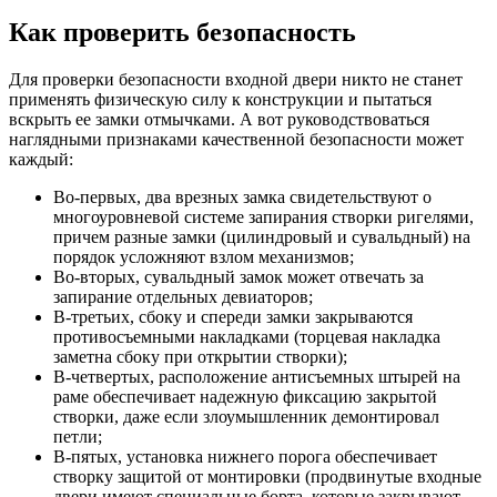
Как проверить безопасность
Для проверки безопасности входной двери никто не станет
применять физическую силу к конструкции и пытаться
вскрыть ее замки отмычками. А вот руководствоваться
наглядными признаками качественной безопасности может
каждый:
Во-первых, два врезных замка свидетельствуют о
многоуровневой системе запирания створки ригелями,
причем разные замки (цилиндровый и сувальдный) на
порядок усложняют взлом механизмов;
Во-вторых, сувальдный замок может отвечать за
запирание отдельных девиаторов;
В-третьих, сбоку и спереди замки закрываются
противосъемными накладками (торцевая накладка
заметна сбоку при открытии створки);
В-четвертых, расположение антисъемных штырей на
раме обеспечивает надежную фиксацию закрытой
створки, даже если злоумышленник демонтировал
петли;
В-пятых, установка нижнего порога обеспечивает
створку защитой от монтировки (продвинутые входные
двери имеют специальные борта, которые закрывают