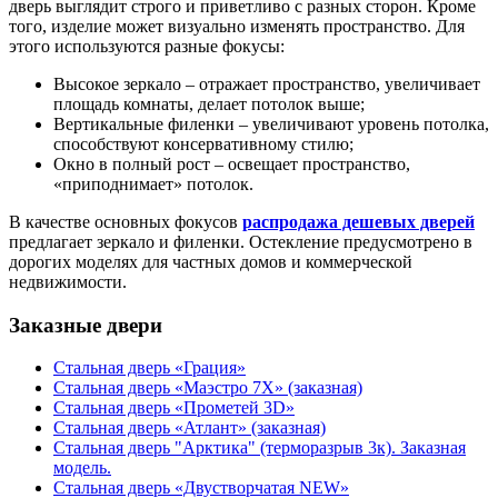
дверь выглядит строго и приветливо с разных сторон. Кроме
того, изделие может визуально изменять пространство. Для
этого используются разные фокусы:
Высокое зеркало – отражает пространство, увеличивает
площадь комнаты, делает потолок выше;
Вертикальные филенки – увеличивают уровень потолка,
способствуют консервативному стилю;
Окно в полный рост – освещает пространство,
«приподнимает» потолок.
В качестве основных фокусов
распродажа дешевых дверей
предлагает зеркало и филенки. Остекление предусмотрено в
дорогих моделях для частных домов и коммерческой
недвижимости.
Заказные двери
Стальная дверь «Грация»
Стальная дверь «Маэстро 7Х» (заказная)
Стальная дверь «Прометей 3D»
Стальная дверь «Атлант» (заказная)
Стальная дверь "Арктика" (терморазрыв 3к). Заказная
модель.
Стальная дверь «Двустворчатая NEW»