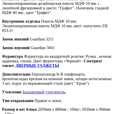
Экошпонированная дизайнерская панель МДФ 10 мм. с
линейной фрезеровкой в цвете: "Графит". Наличник гладкий
МДФ 80 мм., цвет "Графит".
Внутренняя отделка
Панель МДФ 10 мм;
Экошпонированная панель МДФ 10 мм. цвет «капучино ZB
853-2»
Замок нижний
Guardian 3211
Замок верхний
Guardian 3001
Фурнитура
Фурнитура на квадратной розетке: Ручка , ночная
задвижка, глазок. Цвет фурнитуры «Черный».
Смотрите
также:
ДВЕРНЫЕ ГАДЖЕТЫ
Дополнительно
Евроцилиндр К-В перфокарта,
броненакладка врезная на нижний замок, штыри антисъемные
3 шт, порог из нержавеющей стали (цвет "Хром")
Утепление
Базальтовый утеплитель.
Тип открывания
Правое и левое.
Размер и вес блока
2050мм х 880мм - 100кг; 2050мм х 960мм
- 110кг