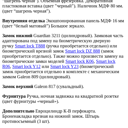
“шагрень черная”). Объемная фрезеровка. Декоративная
пластиковая вставка (цвет "черный"). Наличник МДФ 80 мм.
(цвет “шагрень черная”).
Внутренняя отделка
Экошпонированная панель МДФ 16 мм
(цвет “белый матовый”) Большое зеркало.
Замок нижний
Guardian 3211 (цилиндровый). Замковая часть
адаптирована под замену на биометрическую дверную
ручку
Smart lock T888
(ручка приобретается отдельно) или
биометрический врезной замок
Smart lock DZ 888
(замок
приобретается отдельно). Также можно произвести замену на
биометрические замки моделей
Smart lock К06
,
Smart lock
R06
,
Smart lock Y12
или
Smart lock Y23
(биометрический
замок приобретается отдельно в комплекте с механическим
замком Galeon 809 (цилиндровый).
Замок верхний
Galeon 817 (сувальдный).
Фурнитура
Ручка, ночная задвижка на квадратной розетке
(цвет фурнитуры «черный»).
Дополнительно
Евроцилиндр К-В перфокарта.
Броненакладка врезная на нижний замок. Штырь
противосъемный (3 шт).