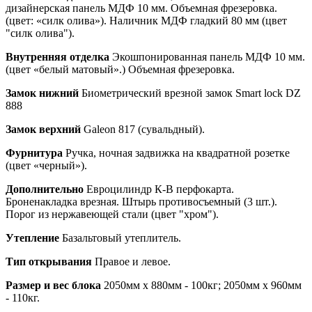
дизайнерская панель МДФ 10 мм. Объемная фрезеровка.
(цвет: «силк олива»). Наличник МДФ гладкий 80 мм (цвет
"силк олива").
Внутренняя отделка
Экошпонированная панель МДФ 10 мм.
(цвет «белый матовый».) Объемная фрезеровка.
Замок нижний
Биометрический врезной замок Smart lock DZ
888
Замок верхний
Galeon 817 (сувальдный).
Фурнитура
Ручка, ночная задвижка на квадратной розетке
(цвет «черный»).
Дополнительно
Евроцилиндр К-В перфокарта.
Броненакладка врезная. Штырь противосъемный (3 шт.).
Порог из нержавеющей стали (цвет "хром").
Утепление
Базальтовый утеплитель.
Тип открывания
Правое и левое.
Размер и вес блока
2050мм х 880мм - 100кг; 2050мм х 960мм
- 110кг.