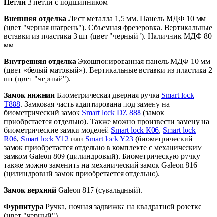
Петли
3 петли с подшипником
Внешняя отделка
Лист металла 1,5 мм. Панель МДФ 10 мм
(цвет "черная шагрень"). Объемная фрезеровка. Вертикальные
вставки из пластика 3 шт (цвет "черный"). Наличник МДФ 80
мм.
Внутренняя отделка
Экошпонированная панель МДФ 10 мм
(цвет «белый матовый»). Вертикальные вставки из пластика 2
шт (цвет "черный").
Замок нижний
Биометрическая дверная ручка
Smart lock
T888
. Замковая часть адаптирована под замену на
биометрический замок
Smart lock DZ 888
(замок
приобретается отдельно). Также можно произвести замену на
биометрические замки моделей
Smart lock К06
,
Smart lock
R06
,
Smart lock Y12
или
Smart lock Y23
(биометрический
замок приобретается отдельно в комплекте с механическим
замком Galeon 809 (цилиндровый). Биометрическую ручку
также можно заменить на механический замок Galeon 816
(цилиндровый замок приобретается отдельно).
Замок верхний
Galeon 817 (сувальдный).
Фурнитура
Ручка, ночная задвижка на квадратной розетке
(цвет "черный").