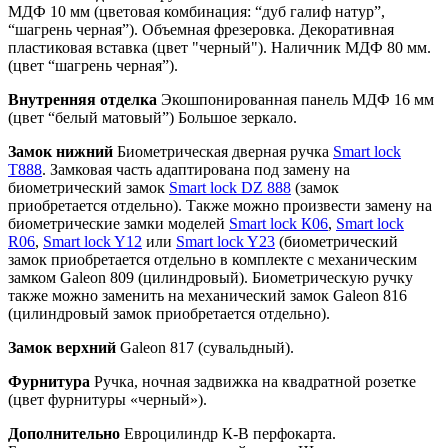
МДФ 10 мм (цветовая комбинация: “дуб галиф натур”,
“шагрень черная”). Объемная фрезеровка. Декоративная
пластиковая вставка (цвет "черный"). Наличник МДФ 80 мм.
(цвет “шагрень черная”).
Внутренняя отделка
Экошпонированная панель МДФ 16 мм
(цвет “белый матовый”) Большое зеркало.
Замок нижний
Биометрическая дверная ручка
Smart lock
T888
. Замковая часть адаптирована под замену на
биометрический замок
Smart lock DZ 888
(замок
приобретается отдельно). Также можно произвести замену на
биометрические замки моделей
Smart lock К06
,
Smart lock
R06
,
Smart lock Y12
или
Smart lock Y23
(биометрический
замок приобретается отдельно в комплекте с механическим
замком Galeon 809 (цилиндровый). Биометрическую ручку
также можно заменить на механический замок Galeon 816
(цилиндровый замок приобретается отдельно).
Замок верхний
Galeon 817 (сувальдный).
Фурнитура
Ручка, ночная задвижка на квадратной розетке
(цвет фурнитуры «черный»).
Дополнительно
Евроцилиндр К-В перфокарта.