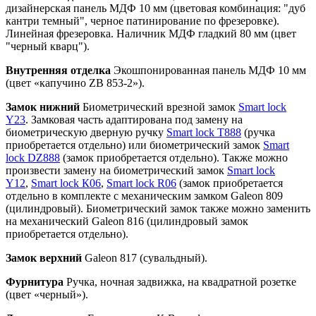
дизайнерская панель МДФ 10 мм (цветовая комбинация: "дуб
кантри темный", черное патинирование по фрезеровке).
Линейная фрезеровка. Наличник МДФ гладкий 80 мм (цвет
"черный кварц").
Внутренняя отделка
Экошпонированная панель МДФ 10 мм
(цвет «капучино ZB 853-2»).
Замок нижний
Биометрический врезной замок
Smart lock
Y23
. Замковая часть адаптирована под замену на
биометрическую дверную ручку
Smart lock T888
(ручка
приобретается отдельно) или биометрический замок
Smart
lock DZ888
(замок приобретается отдельно). Также можно
произвести замену на биометрический замок
Smart lock
Y12
,
Smart lock К06
,
Smart lock R06
(замок приобретается
отдельно в комплекте с механическим замком Galeon 809
(цилиндровый). Биометрический замок также можно заменить
на механический Galeon 816 (цилиндровый замок
приобретается отдельно).
Замок верхний
Galeon 817 (сувальдный).
Фурнитура
Ручка, ночная задвижка, на квадратной розетке
(цвет «черный»).