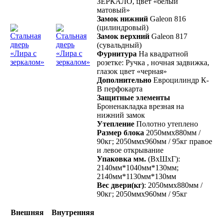
ЗЕРКАЛО, цвет «белый
матовый»
Замок нижний
Galeon 816
(цилиндровый)
Замок верхний
Galeon 817
(сувальдный)
Фурнитура
На квадратной
розетке: Ручка , ночная задвижка,
глазок цвет «черная»
Дополнительно
Евроцилиндр К-
В перфокарта
Защитные элементы
Броненакладка врезная на
нижний замок
Утепление
Полотно утеплено
Размер блока
2050ммх880мм /
90кг; 2050ммх960мм / 95кг правое
и левое открывание
Упаковка мм.
(ВхШхГ):
2140мм*1040мм*130мм;
2140мм*1130мм*130мм
Вес двери(кг)
: 2050ммх880мм /
90кг; 2050ммх960мм / 95кг
Внешняя
Внутренняя