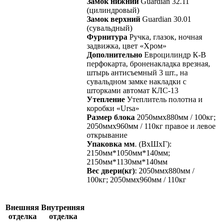
Замок нижний
Guardian 32.11
(цилиндровый)
Замок верхний
Guardian 30.01
(сувальдный)
Фурнитура
Ручка, глазок, ночная
задвижка, цвет «Хром»
Дополнительно
Евроцилиндр К-В
перфокарта, броненакладка врезная,
штырь антисъемный 3 шт., на
сувальдном замке накладки с
шторками автомат КЛС-13
Утепление
Утеплитель полотна и
коробки «Ursa»
Размер блока
2050ммх880мм / 100кг;
2050ммх960мм / 110кг правое и левое
открывание
Упаковка мм
. (ВхШхГ):
2150мм*1050мм*140мм;
2150мм*1130мм*140мм
Вес двери(кг)
: 2050ммх880мм /
100кг; 2050ммх960мм / 110кг
Внешняя
Внутренняя
отделка
отделка