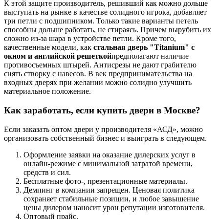
К этой защите производитель, решивший как можно дольше
выступать на рынке в качестве солидного игрока, добавляет
три петли с подшипником. Только такие варианты петель
способны дольше работать, не стираясь. Причем вырубить их
сложно из-за шара в устройстве петли. Кроме того,
качественные модели, как
стальная дверь "Titanium" с
окном и английской решеткой
предполагают наличие
противосъемных штырей. Антисрезы не дают грабителю
снять створку с навесов. В век предпринимательства на
входных дверях при желании можно солидно улучшить
материальное положение.
Как заработать, если купить двери в Москве?
Если заказать оптом двери у производителя «АСД», можно
организовать собственный бизнес и выиграть в следующем.
Оформление заявки на оказание дилерских услуг в
онлайн-режиме с минимальной затратой времени,
средств и сил.
Бесплатные фото-, презентационные материалы.
Демпинг в компании запрещен. Ценовая политика
сохраняет стабильные позиции, и любое завышение
цены дилером наносит урон репутации изготовителя.
Оптовый прайс.