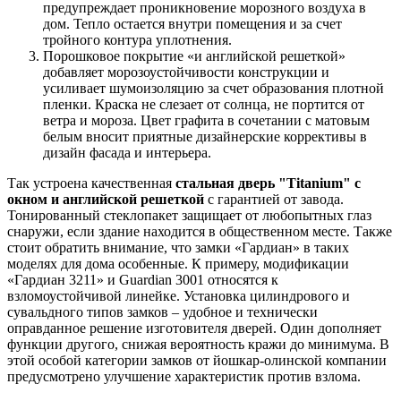
предупреждает проникновение морозного воздуха в
дом. Тепло остается внутри помещения и за счет
тройного контура уплотнения.
Порошковое покрытие «и английской решеткой»
добавляет морозоустойчивости конструкции и
усиливает шумоизоляцию за счет образования плотной
пленки. Краска не слезает от солнца, не портится от
ветра и мороза. Цвет графита в сочетании с матовым
белым вносит приятные дизайнерские коррективы в
дизайн фасада и интерьера.
Так устроена качественная
стальная дверь "Titanium" с
окном и английской решеткой
с гарантией от завода.
Тонированный стеклопакет защищает от любопытных глаз
снаружи, если здание находится в общественном месте. Также
стоит обратить внимание, что замки «Гардиан» в таких
моделях для дома особенные. К примеру, модификации
«Гардиан 3211» и Guardian 3001 относятся к
взломоустойчивой линейке. Установка цилиндрового и
сувальдного типов замков – удобное и технически
оправданное решение изготовителя дверей. Один дополняет
функции другого, снижая вероятность кражи до минимума. В
этой особой категории замков от йошкар-олинской компании
предусмотрено улучшение характеристик против взлома.