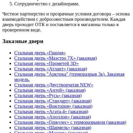
Сотрудничество с дизайнерами.
Честное партнерство и прозрачные условия договора – основа
взаимодействия с добросовестным производителем. Каждая
дверь проходит ОТК и поставляется в магазины только в
проверенном виде.
Заказные двери
Стальная дверь «Грация»
Стальная дверь «Маэстро 7Х» (заказная)
Стальная дверь «Прометей 3D»
Стальная дверь «Атлант» (заказная)
Стальная дверь "Арктика" (терморазрыв 3к). Заказная
модель.
Стальная дверь «Двустворчатая NEW»
Стальная дверь «Антей» (заказная)
Стальная дверь «Русь» (заказная)
Стальная дверь «Стандарт» (заказная)
Стальная дверь «Виктория» (заказная)
Стальная дверь «Агата-4» (заказная)
Стальная дверь «Аполлон» (заказная)
Стальная дверь «Геркулес» с терморазрывом (заказная)
Стальная дверь «Шармель» (заказная)
Стальная дверь «Массив» (заказная)