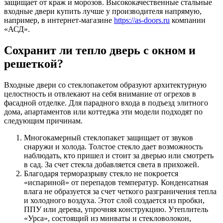
защищает от краж и морозов. Высококачественные стальные
входные двери купить лучше у производителя напрямую,
например, в интернет-магазине
https://as-doors.ru
компании
«АСД».
Сохранит ли тепло дверь с окном и
решеткой?
Входные двери со стеклопакетом образуют архитектурную
целостность и отвлекают на себя внимание от огрехов в
фасадной отделке. Для парадного входа в подъезд элитного
дома, апартаментов или коттеджа эти модели подходят по
следующим причинам.
Многокамерный стеклопакет защищает от звуков
снаружи и холода. Толстое стекло дает возможность
наблюдать, кто пришел и стоит за дверью или смотреть
в сад. За счет стекла добавляется света в прихожей.
Благодаря терморазрыву стекло не покроется
«испариной» от перепадов температур. Конденсатная
влага не образуется за счет четкого разграничения тепла
и холодного воздуха. Этот слой создается из пробки,
ППУ или дерева, упрочняя конструкцию. Утеплитель
«Урса», состоящий из минваты и стекловолокон,