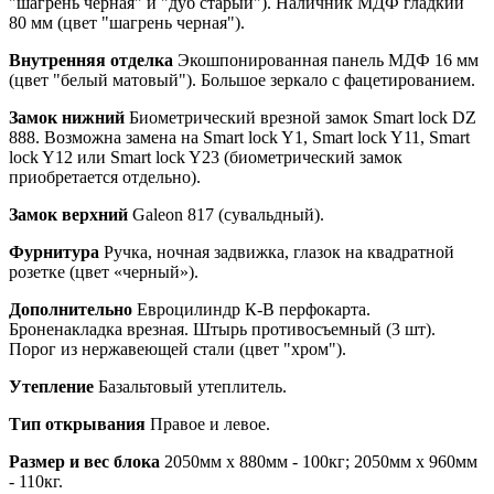
"шагрень черная" и "дуб старый"). Наличник МДФ гладкий
80 мм (цвет "шагрень черная").
Внутренняя отделка
Экошпонированная панель МДФ 16 мм
(цвет "белый матовый"). Большое зеркало с фацетированием.
Замок нижний
Биометрический врезной замок Smart lock DZ
888. Возможна замена на Smart lock Y1, Smart lock Y11, Smart
lock Y12 или Smart lock Y23 (биометрический замок
приобретается отдельно).
Замок верхний
Galeon 817 (сувальдный).
Фурнитура
Ручка, ночная задвижка, глазок на квадратной
розетке (цвет «черный»).
Дополнительно
Евроцилиндр К-В перфокарта.
Броненакладка врезная. Штырь противосъемный (3 шт).
Порог из нержавеющей стали (цвет "хром").
Утепление
Базальтовый утеплитель.
Тип открывания
Правое и левое.
Размер и вес блока
2050мм х 880мм - 100кг; 2050мм х 960мм
- 110кг.