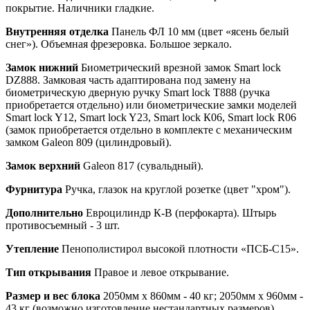
покрытие. Наличники гладкие.
Внутренняя отделка
Панель ФЛ 10 мм (цвет «ясень белый
снег»). Объемная фрезеровка. Большое зеркало.
Замок нижний
Биометрический врезной замок Smart lock
DZ888. Замковая часть адаптирована под замену на
биометрическую дверную ручку Smart lock T888 (ручка
приобретается отдельно) или биометрические замки моделей
Smart lock Y12, Smart lock Y23, Smart lock К06, Smart lock R06
(замок приобретается отдельно в комплекте с механическим
замком Galeon 809 (цилиндровый).
Замок верхний
Galeon 817 (сувальдный).
Фурнитура
Ручка, глазок на круглой розетке (цвет "хром").
Дополнительно
Евроцилиндр К-В (перфокарта). Штырь
противосъемный - 3 шт.
Утепление
Пенополистирол высокой плотности «ПСБ-С15».
Тип открывания
Правое и левое открывание.
Размер и вес блока
2050мм х 860мм - 40 кг; 2050мм х 960мм -
43 кг (возможно изготовление нестандартных размеров).