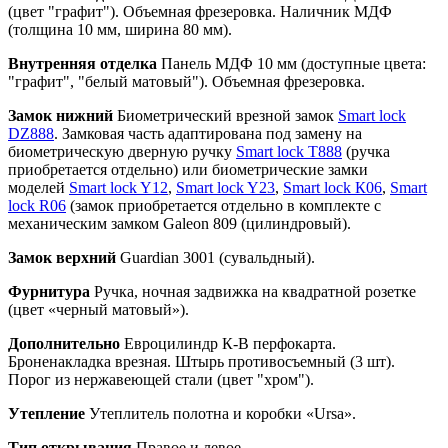
(цвет "графит"). Объемная фрезеровка. Наличник МДФ
(толщина 10 мм, ширина 80 мм).
Внутренняя отделка
Панель МДФ 10 мм (доступные цвета:
"графит", "белый матовый"). Объемная фрезеровка.
Замок нижний
Биометрический врезной замок
Smart lock
DZ888
. Замковая часть адаптирована под замену на
биометрическую дверную ручку
Smart lock T888
(ручка
приобретается отдельно) или биометрические замки
моделей
Smart lock Y12
,
Smart lock Y23
,
Smart lock К06
,
Smart
lock R06
(замок приобретается отдельно в комплекте с
механическим замком Galeon 809 (цилиндровый).
Замок верхний
Guardian 3001 (сувальдный).
Фурнитура
Ручка, ночная задвижка на квадратной розетке
(цвет «черный матовый»).
Дополнительно
Евроцилиндр К-В перфокарта.
Броненакладка врезная. Штырь противосъемный (3 шт).
Порог из нержавеющей стали (цвет "хром").
Утепление
Утеплитель полотна и коробки «Ursa».
Тип открывания
Правое и левое.