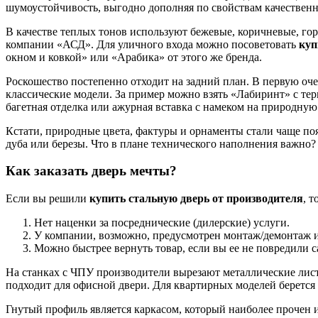
шумоустойчивость, выгодно дополняя по свойствам качествен
В качестве теплых тонов используют бежевые, коричневые, го
компании «АСД». Для уличного входа можно посоветовать
куп
окном и ковкой» или «Арабика» от этого же бренда.
Роскошество постепенно отходит на задний план. В первую оче
классические модели. За пример можно взять «Лабиринт» с те
багетная отделка или ажурная вставка с намеком на природную
Кстати, природные цвета, фактуры и орнаменты стали чаще появ
дуба или березы. Что в плане технического наполнения важно?
Как заказать дверь мечты?
Если вы решили
купить стальную дверь от производителя
, 
Нет наценки за посреднические (дилерские) услуги.
У компании, возможно, предусмотрен монтаж/демонтаж и 
Можно быстрее вернуть товар, если вы ее не повредили с
На станках с ЧПУ производители вырезают металлические листы
подходит для офисной двери. Для квартирных моделей берется 
Гнутый профиль является каркасом, который наиболее прочен 