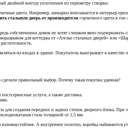
ный двойной контур уплотнения по периметру створки.
рчичные цвета. Например, шикарно вписывается в интерьер прих
ить стальную дверь от производителя
горчичного цвета в тон
редь собственники домов не хотят слишком явно подчеркивать с
рморазрывом для коттеджа от «Ателье стальных дверей» или «Ша
 растительность.
ляться на входах в здание. Покупатель выигрывает в качестве от
то сделали правильный выбор. Почему такая покупка удачная?
постсервисные услуги, а также доставка.
ами.
 для создания передних и задних стенок дверного блока. При эт
холоднокатаная сталь толщиной от 1,5 мм.
и взломоустойчив. А внутреннее полотно, коробка набиваются 