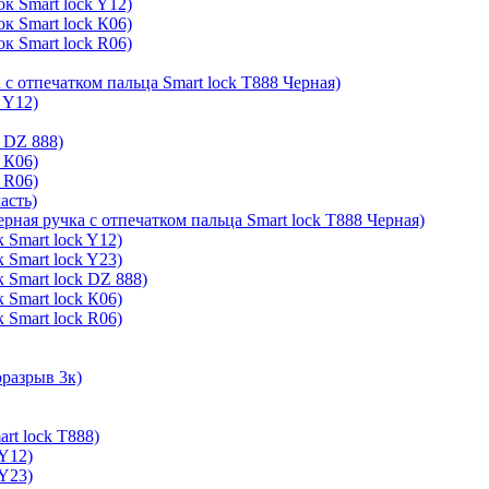
к Smart lock Y12)
к Smart lock К06)
к Smart lock R06)
 с отпечатком пальца Smart lock T888 Черная)
 Y12)
 DZ 888)
 К06)
 R06)
асть)
ерная ручка с отпечатком пальца Smart lock T888 Черная)
 Smart lock Y12)
 Smart lock Y23)
 Smart lock DZ 888)
 Smart lock К06)
 Smart lock R06)
оразрыв 3к)
rt lock T888)
 Y12)
 Y23)