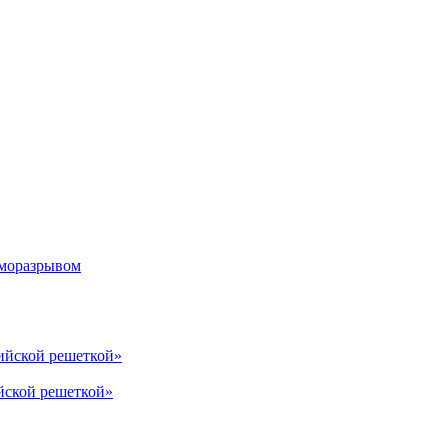
рморазрывом
лийской решеткой»
йской решеткой»