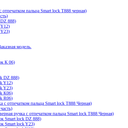
с отпечатком пальца Smart lock T888 черная)
сть)
 DZ 888)
 Y12)
 Y23)
Заказная модель.
ок К 06)
ck DZ 888)
ck Y12)
ck Y23)
ck К06)
ck R06)
а с отпечатком пальца Smart lock T888 Черная)
 часть)
верная ручка с отпечатком пальца Smart lock T888 Черная)
к Smart lock DZ 888)
к Smart lock Y23)