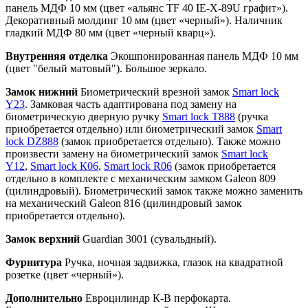
панель МДФ 10 мм (цвет «альянс TF 40 IE-X-89U графит»).
Декоративный молдинг 10 мм (цвет «черный»). Наличник
гладкий МДФ 80 мм (цвет «черный кварц»).
Внутренняя отделка
Экошпонированная панель МДФ 10 мм
(цвет "белый матовый"). Большое зеркало.
Замок нижний
Биометрический врезной замок
Smart lock
Y23
. Замковая часть адаптирована под замену на
биометрическую дверную ручку
Smart lock T888
(ручка
приобретается отдельно) или биометрический замок
Smart
lock DZ888
(замок приобретается отдельно). Также можно
произвести замену на биометрический замок
Smart lock
Y12
,
Smart lock К06
,
Smart lock R06
(замок приобретается
отдельно в комплекте с механическим замком Galeon 809
(цилиндровый). Биометрический замок также можно заменить
на механический Galeon 816 (цилиндровый замок
приобретается отдельно).
Замок верхний
Guardian 3001 (сувальдный).
Фурнитура
Ручка, ночная задвижка, глазок на квадратной
розетке (цвет «черный»).
Дополнительно
Евроцилиндр К-В перфокарта.