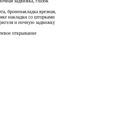
ночная задвижка, глазок
а, броненакладка врезная,
амке накладки со шторками
ригеля и ночную задвижку
 левое открывание