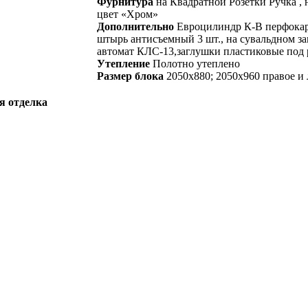
Фурнитура
на Квадратной Розетки Ручка , 
цвет «Хром»
Дополнительно
Евроцилиндр К-В перфокарт
штырь антисъемный 3 шт., на сувальдном з
автомат КЛС-13,заглушки пластиковые под 
Утепление
Полотно утеплено
Размер блока
2050х880; 2050х960 правое и
я отделка