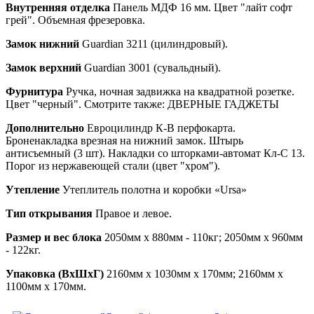
Внутренняя отделка
Панель МДФ 16 мм. Цвет "лайт софт
грей". Объемная фрезеровка.
Замок нижний
Guardian 3211 (цилиндровый).
Замок верхний
Guardian 3001 (сувальдный).
Фурнитура
Ручка, ночная задвижка на квадратной розетке.
Цвет "черный". Смотрите также: ДВЕРНЫЕ ГАДЖЕТЫ
Дополнительно
Евроцилиндр К-В перфокарта.
Броненакладка врезная на нижний замок. Штырь
антисъемный (3 шт). Накладки со шторками-автомат Кл-С 13.
Порог из нержавеющей стали (цвет "хром").
Утепление
Утеплитель полотна и коробки «Ursa»
Тип открывания
Правое и левое.
Размер и вес блока
2050мм х 880мм - 110кг; 2050мм х 960мм
- 122кг.
Упаковка (ВхШхГ)
2160мм х 1030мм х 170мм; 2160мм х
1100мм х 170мм.