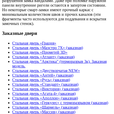
разрушения замка вандалами. Даже при поломке наружной
панели внутренние ригели остаются в запертом состоянии.
Но некоторые смарт-замки имеют прочный каркас с
минимальным количеством швов и прочих каналов (эти
фрагменты часто используются для поддевания и вскрытия
замочных стенок).
Заказные двери
Стальная дверь «Грация»
Стальная дверь «Маэстро 7Х» (заказная)
Стальная дверь «Прометей 3D»
Стальная дверь «Атлант» (заказная)
Стальная дверь "Арктика" (терморазрыв 3к). Заказная
модель.
Стальная дверь «Двустворчатая NEW»
Стальная дверь «Антей» (заказная)
Стальная дверь «Русь» (заказная)
Стальная дверь «Стандарт» (заказная)
Стальная дверь «Виктория» (заказная)
Стальная дверь «Агата-4» (заказная)
Стальная дверь «Аполлон» (заказная)
Стальная дверь «Геркулес» с терморазрывом (заказная)
Стальная дверь «Шармель» (заказная)
Стальная дверь «Массив» (заказная)