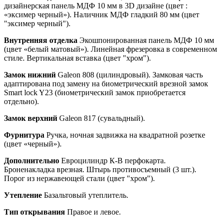
дизайнерская панель МДФ 10 мм в 3D дизайне (цвет :
«эксимер черный»). Наличник МДФ гладкий 80 мм (цвет
"эксимер черный").
Внутренняя отделка
Экошпонированная панель МДФ 10 мм
(цвет «белый матовый»). Линейная фрезеровка в современном
стиле. Вертикальная вставка (цвет "хром").
Замок нижний
Galeon 808 (цилиндровый). Замковая часть
адаптирована под замену на биометрический врезной замок
Smart lock Y23 (биометрический замок приобретается
отдельно).
Замок верхний
Galeon 817 (сувальдный).
Фурнитура
Ручка, ночная задвижка на квадратной розетке
(цвет «черный»).
Дополнительно
Евроцилиндр К-В перфокарта.
Броненакладка врезная. Штырь противосъемный (3 шт.).
Порог из нержавеющей стали (цвет "хром").
Утепление
Базальтовый утеплитель.
Тип открывания
Правое и левое.