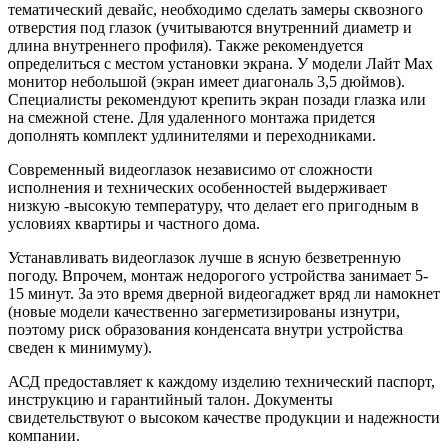
тематический девайс, необходимо сделать замеры сквозного
отверстия под глазок (учитываются внутренний диаметр и
длина внутреннего профиля). Также рекомендуется
определиться с местом установки экрана. У модели Лайт Max
монитор небольшой (экран имеет диагональ 3,5 дюймов).
Специалисты рекомендуют крепить экран позади глазка или
на смежной стене. Для удаленного монтажа придется
дополнять комплект удлинителями и переходниками.
Современный видеоглазок независимо от сложности
исполнения и технических особенностей выдерживает
низкую -высокую температуру, что делает его пригодным в
условиях квартиры и частного дома.
Устанавливать видеоглазок лучше в ясную безветренную
погоду. Впрочем, монтаж недорогого устройства занимает 5-
15 минут. За это время дверной видеогаджет вряд ли намокнет
(новые модели качественно загерметизированы изнутри,
поэтому риск образования конденсата внутри устройства
сведен к минимуму).
АСД предоставляет к каждому изделию технический паспорт,
инструкцию и гарантийный талон. Документы
свидетельствуют о высоком качестве продукции и надежности
компании.