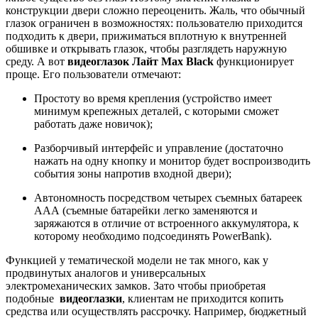
конструкции двери сложно переоценить. Жаль, что обычный
глазок ограничен в возможностях: пользователю приходится
подходить к двери, прижиматься вплотную к внутренней
обшивке и открывать глазок, чтобы разглядеть наружную
среду. А вот
видеоглазок Лайт Max
Black
функционирует
проще. Его пользователи отмечают:
Простоту во время крепления (устройство имеет
минимум крепежных деталей, с которыми сможет
работать даже новичок);
Разборчивый интерфейс и управление (достаточно
нажать на одну кнопку и монитор будет воспроизводить
события зоны напротив входной двери);
Автономность посредством четырех съемных батареек
ААА (съемные батарейки легко заменяются и
заряжаются в отличие от встроенного аккумулятора, к
которому необходимо подсоединять PowerBank).
Функцией у тематической модели не так много, как у
продвинутых аналогов и универсальных
электромеханических замков. Зато чтобы приобретая
подобные
видеоглаз
ки
, клиентам не приходится копить
средства или осуществлять рассрочку. Например, бюджетный