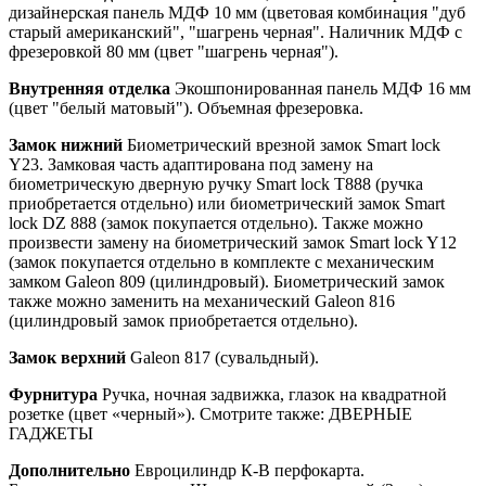
дизайнерская панель МДФ 10 мм (цветовая комбинация "дуб
старый американский", "шагрень черная". Наличник МДФ с
фрезеровкой 80 мм (цвет "шагрень черная").
Внутренняя отделка
Экошпонированная панель МДФ 16 мм
(цвет "белый матовый"). Объемная фрезеровка.
Замок нижний
Биометрический врезной замок Smart lock
Y23. Замковая часть адаптирована под замену на
биометрическую дверную ручку Smart lock T888 (ручка
приобретается отдельно) или биометрический замок Smart
lock DZ 888 (замок покупается отдельно). Также можно
произвести замену на биометрический замок Smart lock Y12
(замок покупается отдельно в комплекте с механическим
замком Galeon 809 (цилиндровый). Биометрический замок
также можно заменить на механический Galeon 816
(цилиндровый замок приобретается отдельно).
Замок верхний
Galeon 817 (сувальдный).
Фурнитура
Ручка, ночная задвижка, глазок на квадратной
розетке (цвет «черный»). Смотрите также: ДВЕРНЫЕ
ГАДЖЕТЫ
Дополнительно
Евроцилиндр К-В перфокарта.